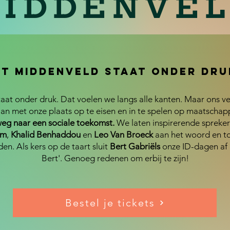
IDDENVE
et middenveld staat onder dru
aat onder druk. Dat voelen we langs alle kanten. Maar ons ve
an met onze plaats op te eisen en in te spelen op maatschap
weg naar een sociale toekomst.
We laten inspirerende spreker
om
,
Khalid Benhaddou
en
Leo Van Broeck
aan het woord en t
en. Als kers op de taart sluit
Bert Gabriëls
onze ID-dagen af 
Bert'. Genoeg redenen om erbij te zijn!
Bestel je tickets