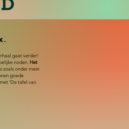
LD
k.
rhaal gaat verder!
pelijke noden.
Het
s zoals onder meer
onen goede
met 'De tafel van