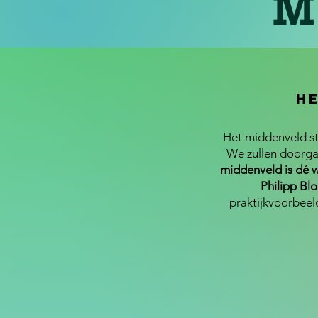
M
H
Het middenveld st
We zullen doorga
middenveld is dé 
Philipp Bl
praktijkvoorbeeld