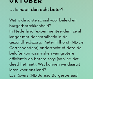
oktober
… Is nabij dan echt beter?
Wat is de juiste schaal voor beleid en
burgerbetrokkenheid?
In Nederland ‘experimenteerden’ ze al
langer met decentralisatie in de
gezondheidszorg. Pieter Hilhorst (NL-De
Correspondent) onderzocht of deze de
belofte kon waarmaken van grotere
efficiëntie en betere zorg (spoiler: dat
deed het niet). Wat kunnen we daaruit
leren voor ons land?
Eva Rovers (NL-Bureau Burgerberaad)
houdt een gloedvol betoog om politiek
niet uitsluitend aan politici over te laten.
In de namiddag leggen we ons eigen
experiment met burgerparticipatie naast
haar betoog, en laten we jullie
meedenken.
Als het dan over opschalen of downsizen
van beleidsniveaus gaat, kunnen we niet
rond gemeentelijke fusies: ook hier is de