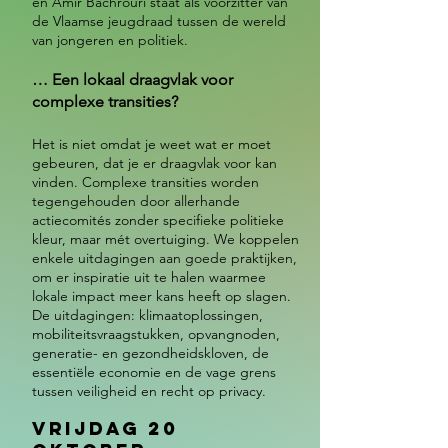
en Amir Bachrouri staat als voorzitter van
de Vlaamse jeugdraad tussen de wereld
van jongeren en politiek.
… Een lokaal draagvlak voor
complexe transities?
Het is niet omdat je weet wat er moet
gebeuren, dat je er draagvlak voor kan
vinden. Complexe transities worden
tegengehouden door allerhande
actiecomités zonder specifieke politieke
kleur, maar mét overtuiging. We koppelen
enkele uitdagingen aan goede praktijken,
om er inspiratie uit te halen waarmee
lokale impact meer kans heeft op slagen.
De uitdagingen: klimaatoplossingen,
mobiliteitsvraagstukken, opvangnoden,
generatie- en gezondheidskloven, de
essentiële economie en de vage grens
tussen veiligheid en recht op privacy.
Vrijdag 20