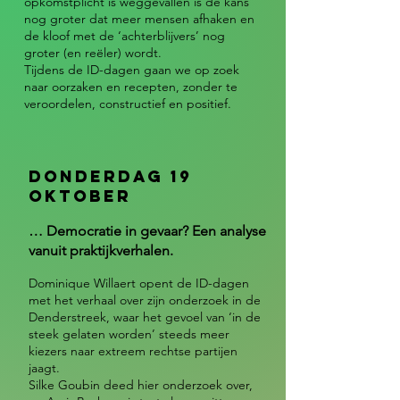
opkomstplicht is weggevallen is de kans
nog groter dat meer mensen afhaken en
de kloof met de ‘achterblijvers’ nog
groter (en reëler) wordt.
Tijdens de ID-dagen gaan we op zoek
naar oorzaken en recepten, zonder te
veroordelen, constructief en positief.
Donderdag 19
oktober
… Democratie in gevaar? Een analyse
vanuit praktijkverhalen.
Dominique Willaert opent de ID-dagen
met het verhaal over zijn onderzoek in de
Denderstreek, waar het gevoel van ‘in de
steek gelaten worden’ steeds meer
kiezers naar extreem rechtse partijen
jaagt.
Silke Goubin deed hier onderzoek over,