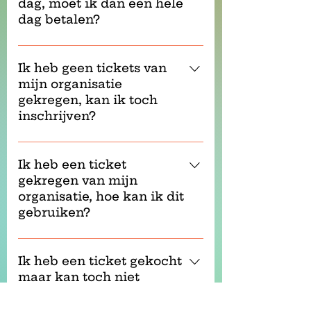
van de sessies, onder voorbehoud
dag, moet ik dan een hele
naomi.vleugels@wsm.be (WSM)
dat de spreker daar toestemming
dag betalen?
bertout.hellemans@pasar.be (Pasar)
voor heeft gegeven.
Sandra.rosvelds@beweging.net
Dat klopt, we maken daar geen
(Verenigde Verenigingen)
onderscheid in.
Ik heb geen tickets van
mijn organisatie
gekregen, kan ik toch
inschrijven?
Je kan je ticket bestellen via deze
link.
Ik heb een ticket
gekregen van mijn
organisatie, hoe kan ik dit
gebruiken?
Je organisatie zal je registeren voor
dit event.
Ik heb een ticket gekocht
maar kan toch niet
komen, kan ik het
doorgeven?